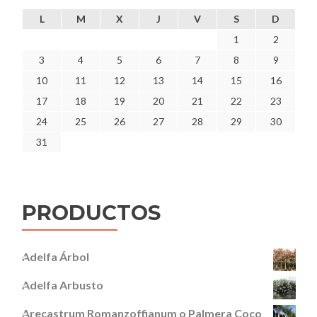
L
M
X
J
V
S
D
1
2
3
4
5
6
7
8
9
10
11
12
13
14
15
16
17
18
19
20
21
22
23
24
25
26
27
28
29
30
31
PRODUCTOS
Adelfa Árbol
Adelfa Arbusto
Arecastrum Romanzoffianum o Palmera Coco