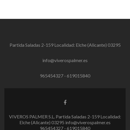
Partida Saladas 2-159 Localidad: Elche (Alicante) 03295
info@viverospalmer.es
965454327 - 619015840
E
n
l
VIVEROS PALMER S.L. Partida Saladas 2-159 Localidad:
a
Elche (Alicante) 03295 info@viverospalmer.es
c
965454327 - 619015840