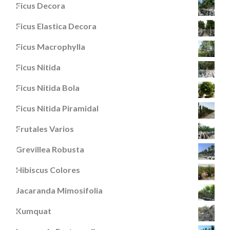
Ficus Decora
Ficus Elastica Decora
Ficus Macrophylla
Ficus Nitida
Ficus Nitida Bola
Ficus Nitida Piramidal
Frutales Varios
Grevillea Robusta
Hibiscus Colores
Jacaranda Mimosifolia
Kumquat