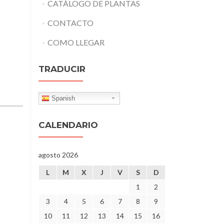
CATÁLOGO DE PLANTAS
CONTACTO
COMO LLEGAR
TRADUCIR
Spanish
CALENDARIO
agosto 2026
L
M
X
J
V
S
D
1
2
3
4
5
6
7
8
9
10
11
12
13
14
15
16