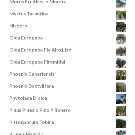
Morus Fruitless o Morera
Myrtus Tarantina
Nispero
Olea Europaea
Olea Europaea Pie Alto Liso
Olea Europaea Piramidal
Phoenix Canariensis
Phoenix Dactylifera
Phytolaca Dioica
Pinus Pinea o Pino Piñonero
Pittosporum Tobira
Prunus Pisardii