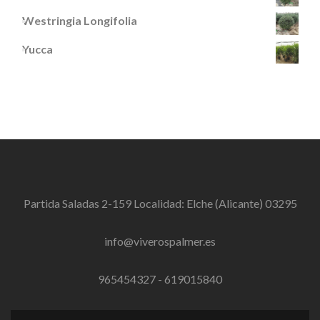
Westringia Longifolia
Yucca
Partida Saladas 2-159 Localidad: Elche (Alicante) 03295
info@viverospalmer.es
965454327 - 619015840