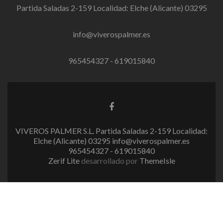
Partida Saladas 2-159 Localidad: Elche (Alicante) 03295
info@viverospalmer.es
965454327 - 619015840
E
n
l
VIVEROS PALMER S.L. Partida Saladas 2-159 Localidad:
a
Elche (Alicante) 03295 info@viverospalmer.es
c
965454327 - 619015840
e
Zerif Lite
desarrollado por
ThemeIsle
d
e
F
a
c
e