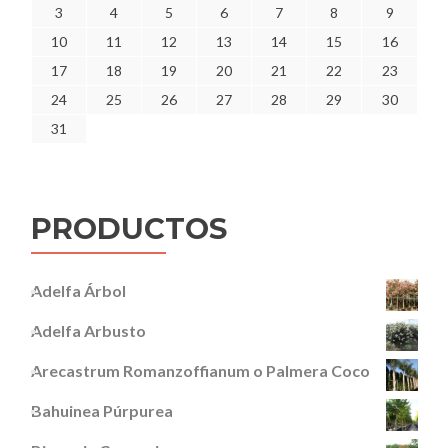
3
4
5
6
7
8
9
10
11
12
13
14
15
16
17
18
19
20
21
22
23
24
25
26
27
28
29
30
31
PRODUCTOS
Adelfa Árbol
Adelfa Arbusto
Arecastrum Romanzoffianum o Palmera Coco
Bahuinea Púrpurea