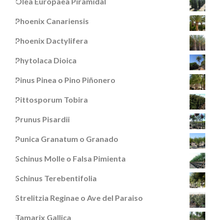
Olea Europaea Piramidal
Phoenix Canariensis
Phoenix Dactylifera
Phytolaca Dioica
Pinus Pinea o Pino Piñonero
Pittosporum Tobira
Prunus Pisardii
Punica Granatum o Granado
Schinus Molle o Falsa Pimienta
Schinus Terebentifolia
Strelitzia Reginae o Ave del Paraiso
Tamarix Gallica