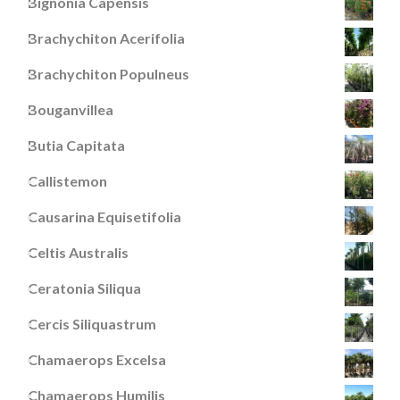
Bignonia Capensis
Brachychiton Acerifolia
Brachychiton Populneus
Bouganvillea
Butia Capitata
Callistemon
Causarina Equisetifolia
Celtis Australis
Ceratonia Siliqua
Cercis Siliquastrum
Chamaerops Excelsa
Chamaerops Humilis