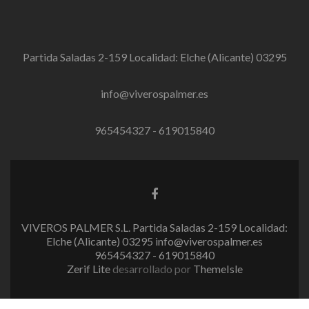
Partida Saladas 2-159 Localidad: Elche (Alicante) 03295
info@viverospalmer.es
965454327 - 619015840
E
n
l
VIVEROS PALMER S.L. Partida Saladas 2-159 Localidad:
a
Elche (Alicante) 03295 info@viverospalmer.es
c
965454327 - 619015840
e
Zerif Lite
desarrollado por
ThemeIsle
d
e
F