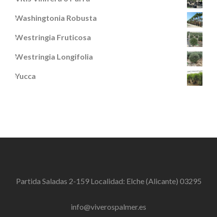
Washingtonia Robusta
Westringia Fruticosa
Westringia Longifolia
Yucca
Partida Saladas 2-159 Localidad: Elche (Alicante) 03295
info@viverospalmer.es