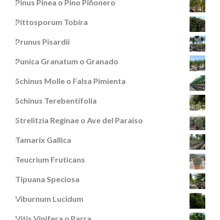
Pinus Pinea o Pino Piñonero
Pittosporum Tobira
Prunus Pisardii
Punica Granatum o Granado
Schinus Molle o Falsa Pimienta
Schinus Terebentifolia
Strelitzia Reginae o Ave del Paraiso
Tamarix Gallica
Teucrium Fruticans
Tipuana Speciosa
Viburnum Lucidum
Vitis Vinifera o Parra