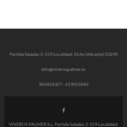
Partida Saladas 2-159 Localidad: Elche (Alicante) 03295
info@viverospalmer.es
965454327 - 619015840
E
n
l
VIVEROS PALMER S.L. Partida Saladas 2-159 Localidad:
a